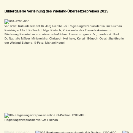
Oberbürgermeister und Vorstandsvorsitzender der Wieland-Stiftung Norbert Zeidler
Bildergalerie Verleihung des Wieland-Übersetzerpreises 2015
von links: Kulturdezernent Dr. Jörg Riedlbauer, Regierungsvizepräsidentin Grit Puchan,
Preisträger Ulrich Pröfrock, Helga Pfetsch, Präsidentin des Freundeskreises zur
Förderung literarischer und wissenschaftlicher Übersetzungen e. V., Laudatorin Prof.
Dr. Nathalie Mälzer, Ministerialrat Christoph Heinkele, Kerstin Bönsch, Geschäftsführerin
der Wieland-Stiftung, © Foto: Michael Kettel
Laudatorin Karin Uttendörfer
Kunststaatssekretärin Petra Olschowski
Regierungsvizepräsidentin Grit Puchan