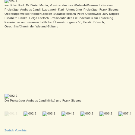
von links: Prof. Dr. Dieter Martin, Vorsitzender des Wieland-Wissenschaftsrates,
Preisträger Andreas Jandl, Laudatorin Karin Uttendörfer, Preisträger Frank Sievers,
Oberbürgermeister Norbert Zeidler, Staatssekretärin Petra Olschowski, Jury-Mitglied
Elisabeth Ranke, Helga Pfetsch, Präsidentin des Freundeskreis zur Förderung
literarischer und wissenschaftlicher Übersetzungen e.V., Kerstin Bönsch,
Geschäftsführerin der Wieland-Stiftung
Karen Nölle (links) gratuliert Eva Schweikart
Die Preisträger, Andreas Jandl (links) und Frank Sievers
Zurück
Vorwärts